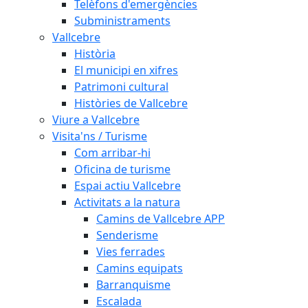
Telèfons d'emergències
Subministraments
Vallcebre
Història
El municipi en xifres
Patrimoni cultural
Històries de Vallcebre
Viure a Vallcebre
Visita'ns / Turisme
Com arribar-hi
Oficina de turisme
Espai actiu Vallcebre
Activitats a la natura
Camins de Vallcebre APP
Senderisme
Vies ferrades
Camins equipats
Barranquisme
Escalada