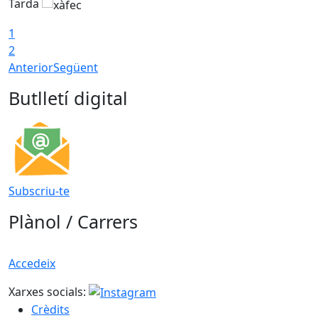
Tarda
T
1
2
Anterior
Següent
Butlletí digital
Subscriu-te
Plànol / Carrers
Accedeix
Xarxes socials:
Crèdits