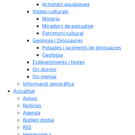
Activitats aquàtiques
Visites culturals
Mineria
Miradors de paissatge
Patrimoni cultural
Geologia i Dinosaures
Petjades i jaciments de dinosaures
Geologia
Esdeveniments i festes
On dormir
On menjar
Informació geogràfica
Actualitat
Avisos
Notícies
Agenda
Butlletí digital
RSS
Hemeroteca