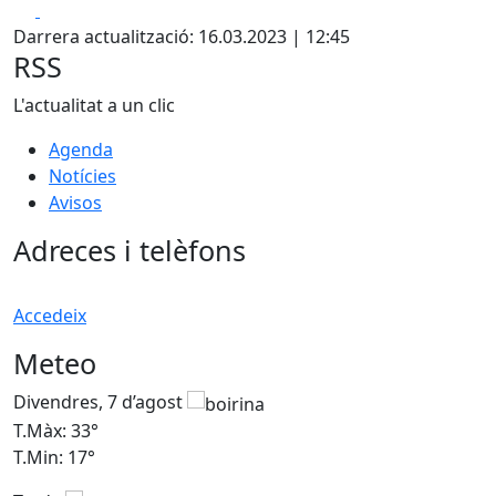
Facebook
X
Darrera actualització: 16.03.2023 | 12:45
RSS
L'actualitat a un clic
Agenda
Notícies
Avisos
Adreces i telèfons
Accedeix
Meteo
Divendres, 7 d’agost
D
T.Màx: 33°
T
T.Min: 17°
T