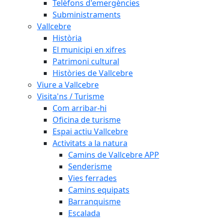
Telèfons d'emergències
Subministraments
Vallcebre
Història
El municipi en xifres
Patrimoni cultural
Històries de Vallcebre
Viure a Vallcebre
Visita'ns / Turisme
Com arribar-hi
Oficina de turisme
Espai actiu Vallcebre
Activitats a la natura
Camins de Vallcebre APP
Senderisme
Vies ferrades
Camins equipats
Barranquisme
Escalada