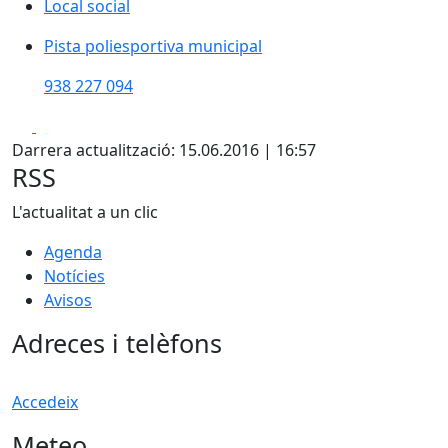
Local social
Local social
Pista poliesportiva municipal
Pista poliesportiva municipal
938 227 094
Facebook
X
Darrera actualització: 15.06.2016 | 16:57
RSS
L'actualitat a un clic
Agenda
Notícies
Avisos
Adreces i telèfons
Accedeix
Meteo