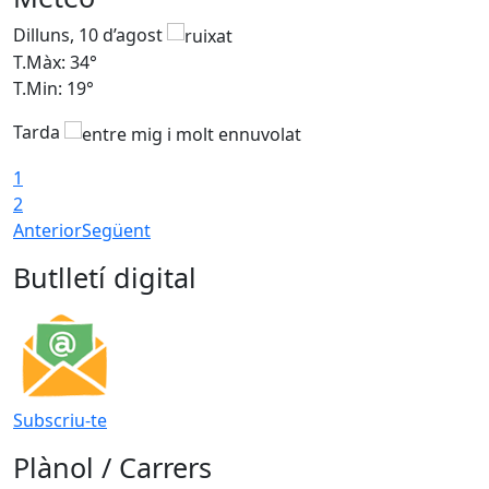
Dilluns, 10 d’agost
D
T.Màx: 34°
T
T.Min: 19°
T
Tarda
T
1
2
Anterior
Següent
Butlletí digital
Subscriu-te
Plànol / Carrers