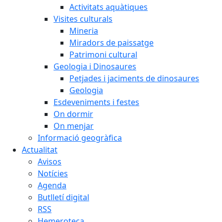
Activitats aquàtiques
Visites culturals
Mineria
Miradors de paissatge
Patrimoni cultural
Geologia i Dinosaures
Petjades i jaciments de dinosaures
Geologia
Esdeveniments i festes
On dormir
On menjar
Informació geogràfica
Actualitat
Avisos
Notícies
Agenda
Butlletí digital
RSS
Hemeroteca