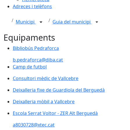
Adreces i telèfons
Municipi
Guia del municipi
Equipaments
Bibliobús Pedraforca
Bibliobús Pedraforca
b.pedraforca@diba.cat
Camp de futbol
Consultori mèdic de Vallcebre
Consultori mèdic de Vallcebre
Deixalleria fixe de Guardiola del Berguedà
Deixalleria mòbil a Vallcebre
Deixalleria mòbil a Vallcebre
Escola Serrat Voltor - ZER Alt Berguedà
Escola Serrat Voltor - ZER Alt Berguedà
a8030728@xtec.cat