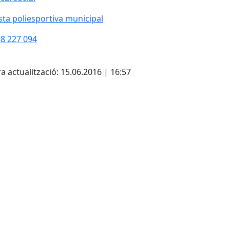
sta poliesportiva municipal
sta poliesportiva municipal
8 227 094
cebook
X
a actualització: 15.06.2016 | 16:57