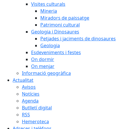
Visites culturals
Mineria
Miradors de paissatge
Patrimoni cultural
Geologia i Dinosaures
Petjades i jaciments de dinosaures
Geologia
Esdeveniments i festes
On dormir
On menjar
Informació geogràfica
Actualitat
Avisos
Notícies
Agenda
Butlletí digital
RSS
Hemeroteca
Adreces i telèfons