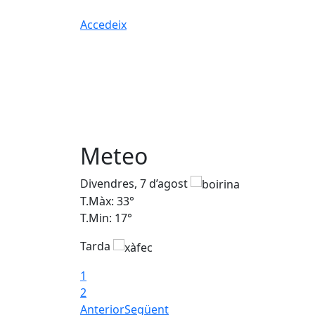
Accedeix
Meteo
Divendres, 7 d’agost
T.Màx: 33°
T.Min: 17°
Tarda
1
2
Anterior
Següent