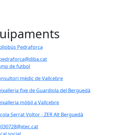
uipaments
bliobús Pedraforca
bliobús Pedraforca
pedraforca@diba.cat
mp de futbol
nsultori mèdic de Vallcebre
nsultori mèdic de Vallcebre
ixalleria fixe de Guardiola del Berguedà
ixalleria mòbil a Vallcebre
ixalleria mòbil a Vallcebre
cola Serrat Voltor - ZER Alt Berguedà
cola Serrat Voltor - ZER Alt Berguedà
030728@xtec.cat
cal social
cal social