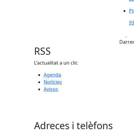
Pi
Pi
93
Fa
Darrer
RSS
L'actualitat a un clic
Agenda
Notícies
Avisos
Adreces i telèfons