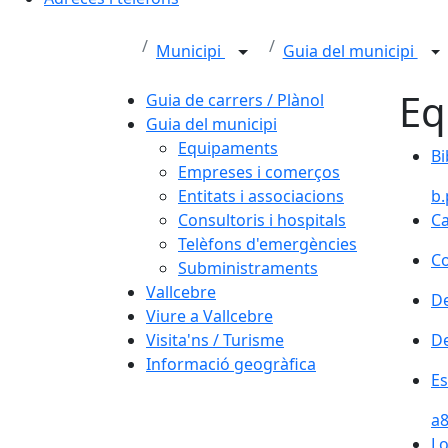
Municipi
Guia del municipi
Eq
Guia de carrers / Plànol
Guia del municipi
Equipaments
Bi
Bi
Empreses i comerços
Entitats i associacions
b.
Consultoris i hospitals
Ca
Telèfons d'emergències
Co
Co
Subministraments
Vallcebre
De
Viure a Vallcebre
De
Visita'ns / Turisme
De
Informació geogràfica
Es
Es
a8
Lo
Lo