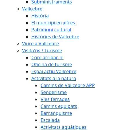
Subministraments
Vallcebre
Història
El municipi en xifres
Patrimoni cultural
Històries de Vallcebre
Viure a Vallcebre
Visita'ns / Turisme
Com arribar-hi
Oficina de turisme
Espai actiu Vallcebre
Activitats a la natura
Camins de Vallcebre APP
Senderisme
Vies ferrades
Camins equipats
Barranquisme
Escalada
Activitats aquàtiques