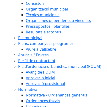
Consistori
Organització municipal
Tècnics municipals
Organismes dependents o vinculats
Pressupostos i plantilles
Resultats electorals
Ple municipal
Plans, campanyes i programes
Viure a Vallcebre
Anuncis / Edictes
Perfil de contractant
Pla d'ordenació urbanística municipal (POUM)
Avanç de POUM
Aprovació inicial
Aprovació provisional
Normativa
Normativa / Ordenances generals
Ordenances fiscals
Urbanisme