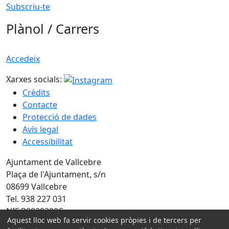
Subscriu-te
Plànol / Carrers
Accedeix
Xarxes socials:
Crèdits
Contacte
Protecció de dades
Avís legal
Accessibilitat
Ajuntament de Vallcebre
Plaça de l'Ajuntament, s/n
08699 Vallcebre
Tel. 938 227 031
NIF P0829300C
Aquest lloc web fa servir cookies pròpies i de tercers per