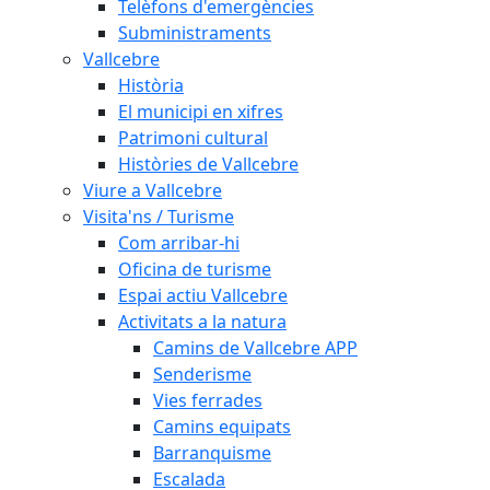
Telèfons d'emergències
Subministraments
Vallcebre
Història
El municipi en xifres
Patrimoni cultural
Històries de Vallcebre
Viure a Vallcebre
Visita'ns / Turisme
Com arribar-hi
Oficina de turisme
Espai actiu Vallcebre
Activitats a la natura
Camins de Vallcebre APP
Senderisme
Vies ferrades
Camins equipats
Barranquisme
Escalada