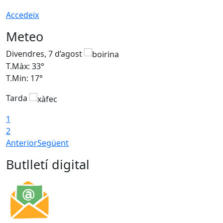
Accedeix
Meteo
Divendres, 7 d’agost
D
T.Màx: 33°
T
T.Min: 17°
T
Tarda
T
1
2
Anterior
Següent
Butlletí digital