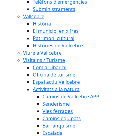
Telèfons d'emergències
Subministraments
Vallcebre
Història
El municipi en xifres
Patrimoni cultural
Històries de Vallcebre
Viure a Vallcebre
Visita'ns / Turisme
Com arribar-hi
Oficina de turisme
Espai actiu Vallcebre
Activitats a la natura
Camins de Vallcebre APP
Senderisme
Vies ferrades
Camins equipats
Barranquisme
Escalada