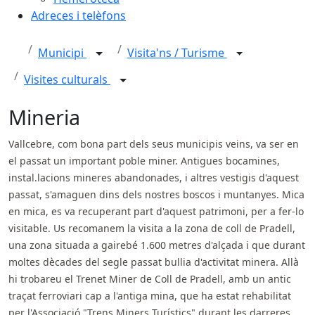
Adreces i telèfons
Municipi
Visita'ns / Turisme
Visites culturals
Mineria
Vallcebre, com bona part dels seus municipis veins, va ser en
el passat un important poble miner. Antigues bocamines,
instal.lacions mineres abandonades, i altres vestigis d'aquest
passat, s'amaguen dins dels nostres boscos i muntanyes. Mica
en mica, es va recuperant part d'aquest patrimoni, per a fer-lo
visitable. Us recomanem la visita a la zona de coll de Pradell,
una zona situada a gairebé 1.600 metres d'alçada i que durant
moltes dècades del segle passat bullia d'activitat minera. Allà
hi trobareu el Trenet Miner de Coll de Pradell, amb un antic
traçat ferroviari cap a l'antiga mina, que ha estat rehabilitat
per l'Associació "Trens Miners Turístics" durant les darreres