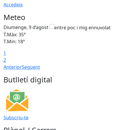
Accedeix
Meteo
Diumenge, 9 d’agost
D
T.Màx: 35°
T
T.Min: 18°
T
1
T
2
Anterior
Següent
Butlletí digital
Subscriu-te