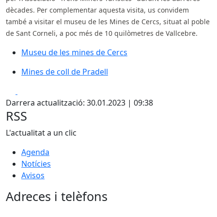
dècades. Per complementar aquesta visita, us convidem
també a visitar el museu de les Mines de Cercs, situat al poble
de Sant Corneli, a poc més de 10 quilòmetres de Vallcebre.
Museu de les mines de Cercs
Museu de les mines de Cercs
Mines de coll de Pradell
Mines de coll de Pradell
Facebook
X
Darrera actualització: 30.01.2023 | 09:38
RSS
L'actualitat a un clic
Agenda
Notícies
Avisos
Adreces i telèfons