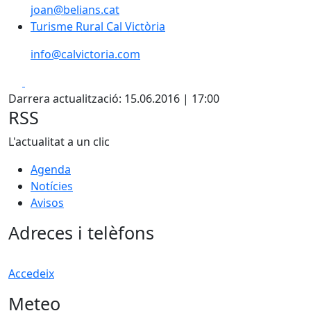
joan@belians.cat
Turisme Rural Cal Victòria
Turisme Rural Cal Victòria
info@calvictoria.com
Facebook
X
Darrera actualització: 15.06.2016 | 17:00
RSS
L'actualitat a un clic
Agenda
Notícies
Avisos
Adreces i telèfons
Accedeix
Meteo