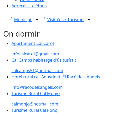
Adreces i telèfons
Municipi
Visita'ns / Turisme
On dormir
Apartament Cal Carol
Apartament Cal Carol
infocalcarol@gmail.com
Cal Camps habitatge d'ús turístic
Cal Camps habitatge d'ús turístic
calcamps51@hotmail.com
Hotel rural ca l'Agustinet. El Racó dels Àngels
Hotel rural ca l'Agustinet. El Racó dels Àngels
info@racodelsangels.com
Turisme Rural Cal Monjo
Turisme Rural Cal Monjo
calmonjo@hotmail.com
Turisme Rural Cal Ponç
Turisme Rural Cal Ponç