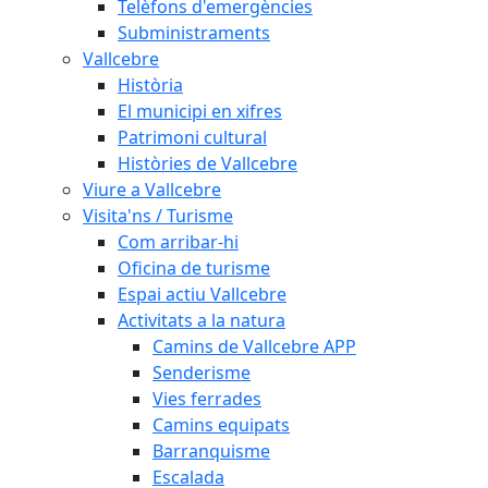
Telèfons d'emergències
Subministraments
Vallcebre
Història
El municipi en xifres
Patrimoni cultural
Històries de Vallcebre
Viure a Vallcebre
Visita'ns / Turisme
Com arribar-hi
Oficina de turisme
Espai actiu Vallcebre
Activitats a la natura
Camins de Vallcebre APP
Senderisme
Vies ferrades
Camins equipats
Barranquisme
Escalada