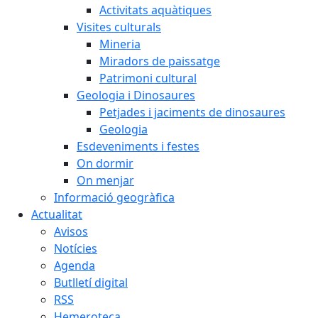
Activitats aquàtiques
Visites culturals
Mineria
Miradors de paissatge
Patrimoni cultural
Geologia i Dinosaures
Petjades i jaciments de dinosaures
Geologia
Esdeveniments i festes
On dormir
On menjar
Informació geogràfica
Actualitat
Avisos
Notícies
Agenda
Butlletí digital
RSS
Hemeroteca