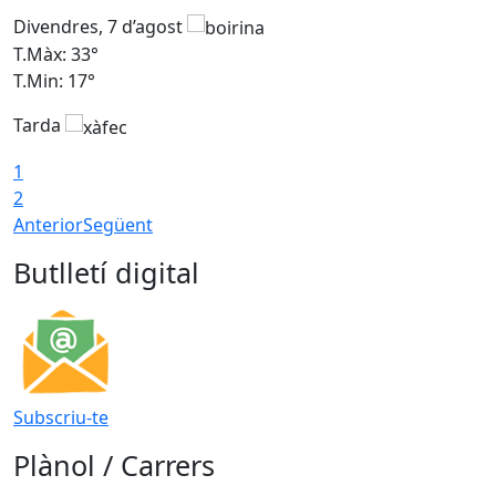
Divendres, 7 d’agost
D
T.Màx: 33°
T
T.Min: 17°
T
Tarda
T
1
2
Anterior
Següent
Butlletí digital
Subscriu-te
Plànol / Carrers