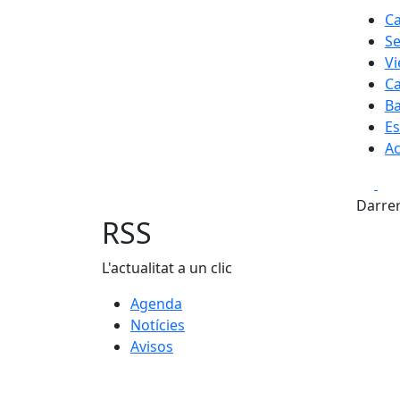
Ca
S
Vi
Ca
B
Es
Ac
Fa
Darrer
RSS
L'actualitat a un clic
Agenda
Notícies
Avisos