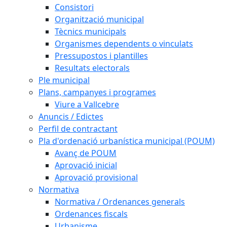
Consistori
Organització municipal
Tècnics municipals
Organismes dependents o vinculats
Pressupostos i plantilles
Resultats electorals
Ple municipal
Plans, campanyes i programes
Viure a Vallcebre
Anuncis / Edictes
Perfil de contractant
Pla d'ordenació urbanística municipal (POUM)
Avanç de POUM
Aprovació inicial
Aprovació provisional
Normativa
Normativa / Ordenances generals
Ordenances fiscals
Urbanisme