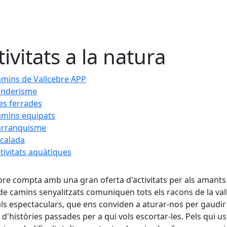
tivitats a la natura
mins de Vallcebre APP
enderisme
es ferrades
mins equipats
arranquisme
calada
tivitats aquàtiques
bre compta amb una gran oferta d'activitats per als amants
de camins senyalitzats comuniquen tots els racons de la va
ls espectaculars, que ens conviden a aturar-nos per gaudir d
 d'històries passades per a qui vols escortar-les. Pels qui