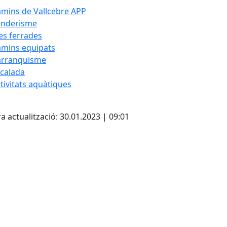
mins de Vallcebre APP
enderisme
es ferrades
mins equipats
arranquisme
calada
tivitats aquàtiques
cebook
X
a actualització: 30.01.2023 | 09:01