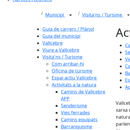
Municipi
Visita'ns / Turisme
Ac
Guia de carrers / Plànol
Guia del municipi
Vallcebre
Ca
Viure a Vallcebre
S
Visita'ns / Turisme
Vi
Com arribar-hi
Ca
Oficina de turisme
B
Espai actiu Vallcebre
Es
Activitats a la natura
Ac
Camins de Vallcebre
APP
Vallce
Senderisme
xarxa 
Vies ferrades
natura
Camins equipats
parlen
Barranquisme