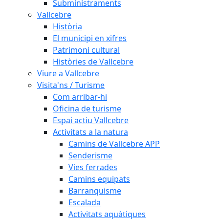
Subministraments
Vallcebre
Història
El municipi en xifres
Patrimoni cultural
Històries de Vallcebre
Viure a Vallcebre
Visita'ns / Turisme
Com arribar-hi
Oficina de turisme
Espai actiu Vallcebre
Activitats a la natura
Camins de Vallcebre APP
Senderisme
Vies ferrades
Camins equipats
Barranquisme
Escalada
Activitats aquàtiques