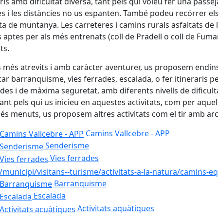
aris amb dificultat diversa, tant pels qui voleu fer una passej
s i les distàncies no us espanten. També podeu recórrer el
eta de muntanya. Les carreteres i camins rurals asfaltats de
aptes per als més entrenats (coll de Pradell o coll de Fumany
ts.
s més atrevits i amb caràcter aventurer, us proposem endinsa
car barranquisme, vies ferrades, escalada, o fer itineraris 
des i de màxima seguretat, amb diferents nivells de dificulta
tant pels qui us inicieu en aquestes activitats, com per aquel
és menuts, us proposem altres activitats com el tir amb arc, 
Camins Vallcebre - APP
Senderisme
Vies ferrades
Barranquisme
Escalada
Activitats aquàtiques