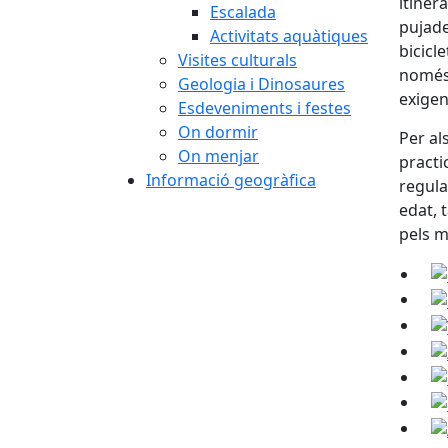
itiner
Escalada
pujade
Activitats aquàtiques
bicicl
Visites culturals
només 
Geologia i Dinosaures
exigen
Esdeveniments i festes
On dormir
Per al
On menjar
practi
Informació geogràfica
regula
edat, 
pels m