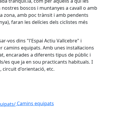
ada tranquil.la, com per aquells a qui les
s nostres boscos i muntanyes a cavall o amb
 la zona, amb poc trànsit i amb pendents
a), faran les delícies dels ciclistes més
r-vos dins "l'Espai Actiu Vallcebre" i
per camins equipats. Amb unes instal·lacions
t, encarades a diferents tipus de públic i
ls/es que ja en sou practicants habituals. I
circuït d'orientació, etc.
Camins equipats