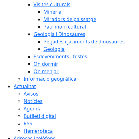
Visites culturals
Mineria
Miradors de paissatge
Patrimoni cultural
Geologia i Dinosaures
Petjades i jaciments de dinosaures
Geologia
Esdeveniments i festes
On dormir
On menjar
Informació geogràfica
Actualitat
Avisos
Notícies
Agenda
Butlletí digital
RSS
Hemeroteca
Adreces i telèfons