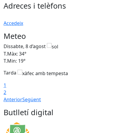
Adreces i telèfons
Accedeix
Meteo
Dissabte, 8 d’agost
D
T.Màx: 34°
T
T.Min: 19°
T
Tarda
T
1
2
Anterior
Següent
Butlletí digital