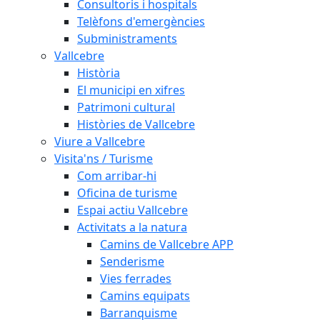
Consultoris i hospitals
Telèfons d'emergències
Subministraments
Vallcebre
Història
El municipi en xifres
Patrimoni cultural
Històries de Vallcebre
Viure a Vallcebre
Visita'ns / Turisme
Com arribar-hi
Oficina de turisme
Espai actiu Vallcebre
Activitats a la natura
Camins de Vallcebre APP
Senderisme
Vies ferrades
Camins equipats
Barranquisme