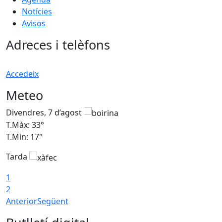
Notícies
Avisos
Adreces i telèfons
Accedeix
Meteo
Divendres, 7 d’agost
D
T.Màx: 33°
T
T.Min: 17°
T
Tarda
T
1
2
Anterior
Següent