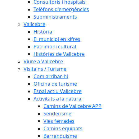
Consultoris i hospitals
Telèfons d'emergències
Subministraments
Vallcebre
Història
El municipi en xifres
Patrimoni cultural
Històries de Vallcebre
Viure a Vallcebre
Visita'ns / Turisme
Com arribar-hi
Oficina de turisme
Espai actiu Vallcebre
Activitats a la natura
Camins de Vallcebre APP
Senderisme
Vies ferrades
Camins equipats
Barranquisme