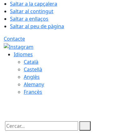
Saltar a la capçalera
Saltar al contingut
Saltar a enllaços
Saltar al peu de pàgina
Contacte
Idiomes
Català
Castellà
Anglès
Alemany
Francès
06.08.2026 | 23:12
Cercar: