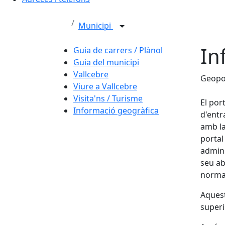
Municipi
In
Guia de carrers / Plànol
Guia del municipi
Vallcebre
Geopo
Viure a Vallcebre
Visita'ns / Turisme
El por
Informació geogràfica
d'entr
amb la
portal
admini
seu ab
normal
Aquest
superi