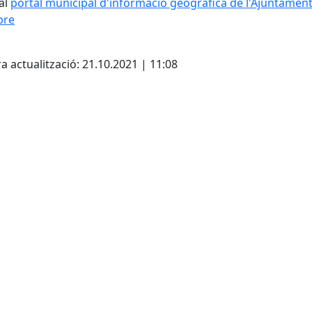
al
portal municipal d'informació geogràfica de l'Ajuntamen
bre
cebook
X
a actualització: 21.10.2021 | 11:08