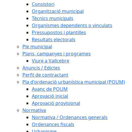
Consistori
Organització municipal
Tècnics municipals
Organismes dependents o vinculats
Pressupostos i plantilles
Resultats electorals
Ple municipal
Plans, campanyes i programes
Viure a Vallcebre
Anuncis / Edictes
Perfil de contractant
Pla d'ordenació urbanística municipal (POUM)
Avanç de POUM
Aprovació inicial
Aprovació provisional
Normativa
Normativa / Ordenances generals
Ordenances fiscals
Urbanisme