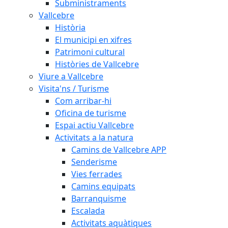
Subministraments
Vallcebre
Història
El municipi en xifres
Patrimoni cultural
Històries de Vallcebre
Viure a Vallcebre
Visita'ns / Turisme
Com arribar-hi
Oficina de turisme
Espai actiu Vallcebre
Activitats a la natura
Camins de Vallcebre APP
Senderisme
Vies ferrades
Camins equipats
Barranquisme
Escalada
Activitats aquàtiques