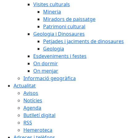
Visites culturals
Mineria
Miradors de paissatge
Patrimoni cultural
Geologia i Dinosaures
Petjades i jaciments de dinosaures
Geologia
Esdeveniments i festes
On dormir
On menjar
Informació geogràfica
Actualitat
Avisos
Notícies
Agenda
Butlletí digital
RSS
Hemeroteca
Adreces i telèfons