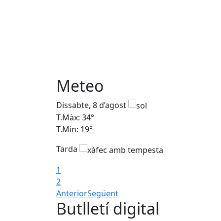
Meteo
Dissabte, 8 d’agost
T.Màx: 34°
T.Min: 19°
Tarda
1
2
Anterior
Següent
Butlletí digital