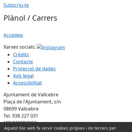
Subscriu-te
Plànol / Carrers
Accedeix
Xarxes socials:
Crèdits
Contacte
Protecció de dades
Avís legal
Accessibilitat
Ajuntament de Vallcebre
Plaça de l'Ajuntament, s/n
08699 Vallcebre
Tel. 938 227 031
NIF P0829300C
Aquest lloc web fa servir cookies pròpies i de tercers per