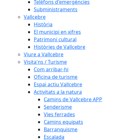
Telèfons d'emergències
Subministraments
Vallcebre
Història
El municipi en xifres
Patrimoni cultural
Històries de Vallcebre
Viure a Vallcebre
Visita'ns / Turisme
Com arribar-hi
Oficina de turisme
Espai actiu Vallcebre
Activitats a la natura
Camins de Vallcebre APP
Senderisme
Vies ferrades
Camins equipats
Barranquisme
Escalada