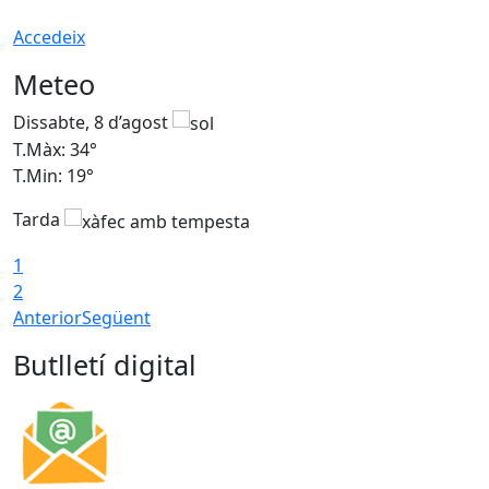
Accedeix
Meteo
Dissabte, 8 d’agost
D
T.Màx: 34°
T
T.Min: 19°
T
Tarda
T
1
2
Anterior
Següent
Butlletí digital