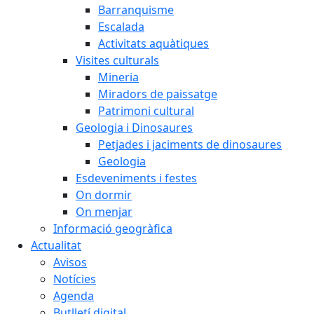
Barranquisme
Escalada
Activitats aquàtiques
Visites culturals
Mineria
Miradors de paissatge
Patrimoni cultural
Geologia i Dinosaures
Petjades i jaciments de dinosaures
Geologia
Esdeveniments i festes
On dormir
On menjar
Informació geogràfica
Actualitat
Avisos
Notícies
Agenda
Butlletí digital