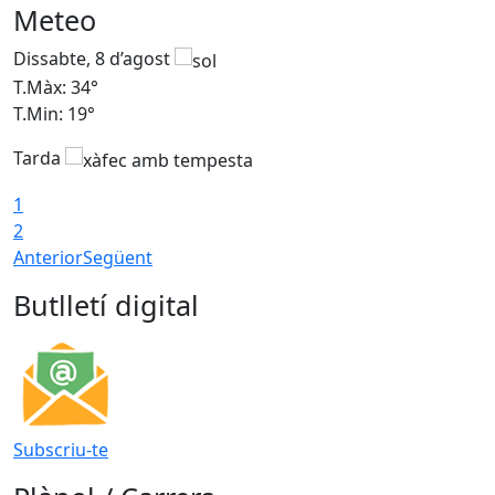
Meteo
Dissabte, 8 d’agost
D
T.Màx: 34°
T
T.Min: 19°
T
Tarda
T
1
2
Anterior
Següent
Butlletí digital
Subscriu-te