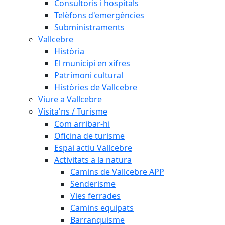
Consultoris i hospitals
Telèfons d'emergències
Subministraments
Vallcebre
Història
El municipi en xifres
Patrimoni cultural
Històries de Vallcebre
Viure a Vallcebre
Visita'ns / Turisme
Com arribar-hi
Oficina de turisme
Espai actiu Vallcebre
Activitats a la natura
Camins de Vallcebre APP
Senderisme
Vies ferrades
Camins equipats
Barranquisme