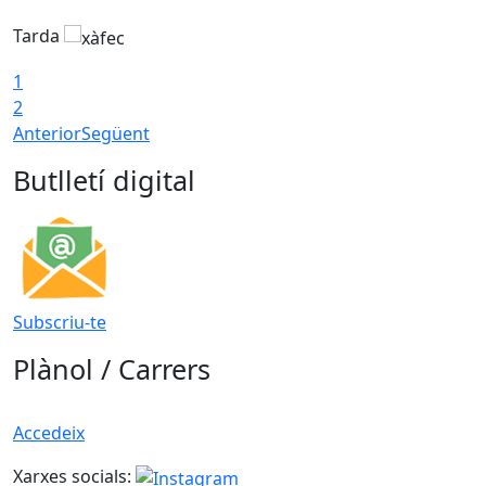
Tarda
T
1
2
Anterior
Següent
Butlletí digital
Subscriu-te
Plànol / Carrers
Accedeix
Xarxes socials: