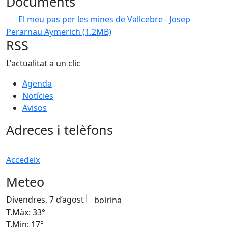
Documents
El meu pas per les mines de Vallcebre - Josep
Perarnau Aymerich
(1.2MB)
RSS
L'actualitat a un clic
Agenda
Notícies
Avisos
Adreces i telèfons
Accedeix
Meteo
Divendres, 7 d’agost
D
T.Màx: 33°
T
T.Min: 17°
T