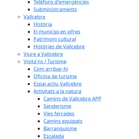
Telèfons d'emergències
Subministraments
Vallcebre
Història
El municipi en xifres
Patrimoni cultural
Històries de Vallcebre
Viure a Vallcebre
Visita'ns / Turisme
Com arribar-hi
Oficina de turisme
Espai actiu Vallcebre
Activitats a la natura
Camins de Vallcebre APP
Senderisme
Vies ferrades
Camins equipats
Barranquisme
Escalada