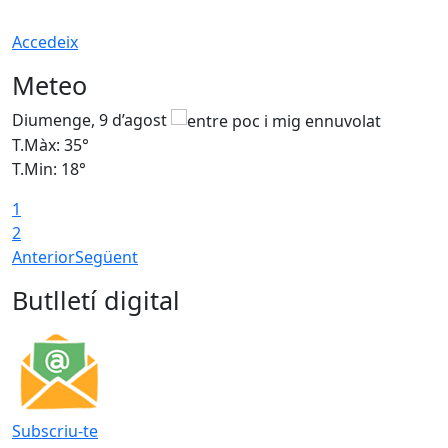
Accedeix
Meteo
Diumenge, 9 d’agost
D
T.Màx: 35°
T
T.Min: 18°
T
1
T
2
Anterior
Següent
Butlletí digital
Subscriu-te