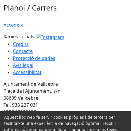
Plànol / Carrers
Accedeix
Xarxes socials:
Crèdits
Contacte
Protecció de dades
Avís legal
Accessibilitat
Ajuntament de Vallcebre
Plaça de l'Ajuntament, s/n
08699 Vallcebre
Tel. 938 227 031
NIF P0829300C
Aquest lloc web fa servir cookies pròpies i de tercers per
facilitar-te una experiència de navegació òptima i recollir
Amb la col·laboració de:
informació anònima per millorar i adaptar-nos a les teves