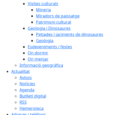
Visites culturals
Mineria
Miradors de paissatge
Patrimoni cultural
Geologia i Dinosaures
Petjades i jaciments de dinosaures
Geologia
Esdeveniments i festes
On dormir
On menjar
Informació geogràfica
Actualitat
Avisos
Notícies
Agenda
Butlletí digital
RSS
Hemeroteca
Adreces i telèfons