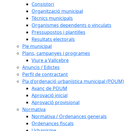
Consistori
Organització municipal
Tècnics municipals
Organismes dependents o vinculats
Pressupostos i plantilles
Resultats electorals
Ple municipal
Plans, campanyes i programes
Viure a Vallcebre
Anuncis / Edictes
Perfil de contractant
Pla d'ordenació urbanística municipal (POUM)
Avanç de POUM
Aprovació inicial
Aprovació provisional
Normativa
Normativa / Ordenances generals
Ordenances fiscals
Urbanisme