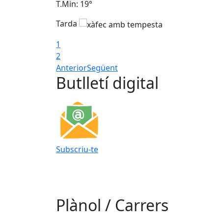
T.Min: 19°
Tarda
1
2
Anterior
Següent
Butlletí digital
Subscriu-te
Plànol / Carrers