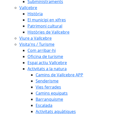
Subministraments
Vallcebre
Història
El municipi en xifres
Patrimoni cultural
Històries de Vallcebre
Viure a Vallcebre
Visita'ns / Turisme
Com arribar-hi
Oficina de turisme
Espai actiu Vallcebre
Activitats a la natura
Camins de Vallcebre APP
Senderisme
Vies ferrades
Camins equipats
Barranquisme
Escalada
Activitats aquàtiques