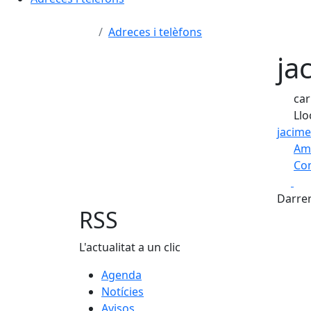
Adreces i telèfons
ja
car
Llo
jacime
Am
Com
Fa
+
Darrer
−
RSS
L'actualitat a un clic
Agenda
Notícies
Avisos