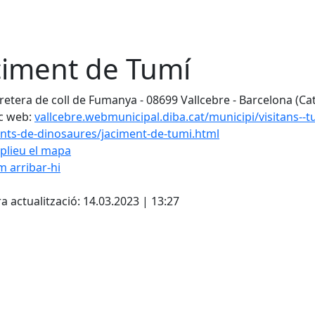
ciment de Tumí
retera de coll de Fumanya - 08699 Vallcebre - Barcelona (Ca
c web:
vallcebre.webmunicipal.diba.cat/municipi/visitans--t
nts-de-dinosaures/jaciment-de-tumi.html
plieu el mapa
 arribar-hi
cebook
X
a actualització: 14.03.2023 | 13:27