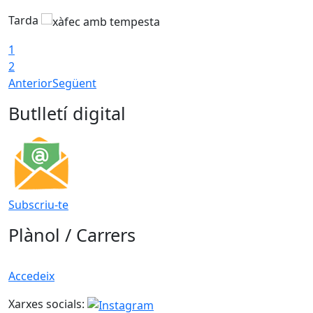
Tarda
T
1
2
Anterior
Següent
Butlletí digital
Subscriu-te
Plànol / Carrers
Accedeix
Xarxes socials: