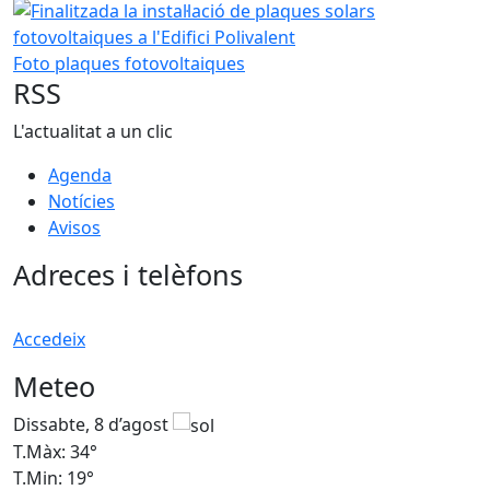
Finalitzada la instal·lació de plaques solars fotovoltaiques a
Foto plaques fotovoltaiques
RSS
L'actualitat a un clic
Agenda
Notícies
Avisos
Adreces i telèfons
Accedeix
Meteo
Dissabte, 8 d’agost
D
T.Màx: 34°
T
T.Min: 19°
T