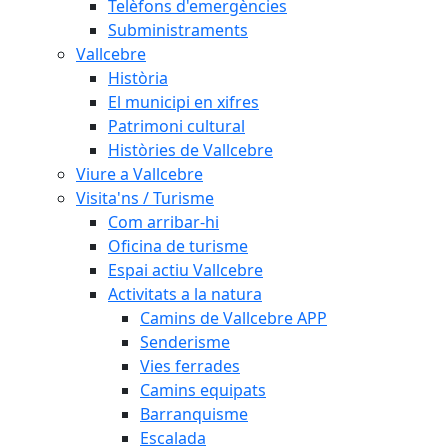
Telèfons d'emergències
Subministraments
Vallcebre
Història
El municipi en xifres
Patrimoni cultural
Històries de Vallcebre
Viure a Vallcebre
Visita'ns / Turisme
Com arribar-hi
Oficina de turisme
Espai actiu Vallcebre
Activitats a la natura
Camins de Vallcebre APP
Senderisme
Vies ferrades
Camins equipats
Barranquisme
Escalada