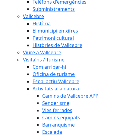
Telèfons d'emergències
Subministraments
Vallcebre
Història
El municipi en xifres
Patrimoni cultural
Històries de Vallcebre
Viure a Vallcebre
Visita'ns / Turisme
Com arribar-hi
Oficina de turisme
Espai actiu Vallcebre
Activitats a la natura
Camins de Vallcebre APP
Senderisme
Vies ferrades
Camins equipats
Barranquisme
Escalada