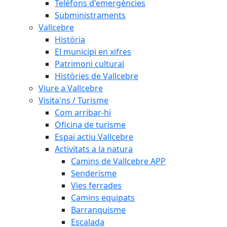
Telèfons d'emergències
Subministraments
Vallcebre
Història
El municipi en xifres
Patrimoni cultural
Històries de Vallcebre
Viure a Vallcebre
Visita'ns / Turisme
Com arribar-hi
Oficina de turisme
Espai actiu Vallcebre
Activitats a la natura
Camins de Vallcebre APP
Senderisme
Vies ferrades
Camins equipats
Barranquisme
Escalada