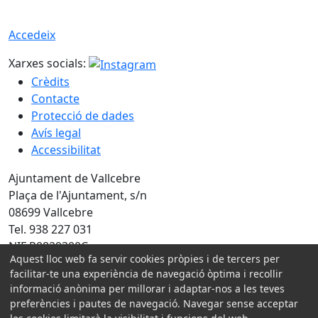
Accedeix
Xarxes socials:
Crèdits
Contacte
Protecció de dades
Avís legal
Accessibilitat
Ajuntament de Vallcebre
Plaça de l'Ajuntament, s/n
08699 Vallcebre
Tel. 938 227 031
NIF P0829300C
Aquest lloc web fa servir cookies pròpies i de tercers per
facilitar-te una experiència de navegació òptima i recollir
Amb la col·laboració de:
informació anònima per millorar i adaptar-nos a les teves
preferències i pautes de navegació. Navegar sense acceptar