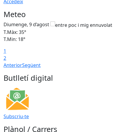
Accedeix
Meteo
Diumenge, 9 d’agost
D
T.Màx: 35°
T
T.Min: 18°
T
1
T
2
Anterior
Següent
Butlletí digital
Subscriu-te
Plànol / Carrers