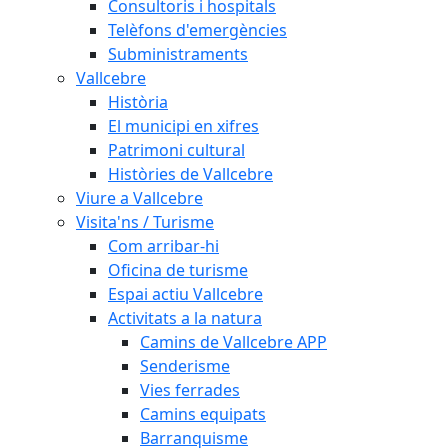
Consultoris i hospitals
Telèfons d'emergències
Subministraments
Vallcebre
Història
El municipi en xifres
Patrimoni cultural
Històries de Vallcebre
Viure a Vallcebre
Visita'ns / Turisme
Com arribar-hi
Oficina de turisme
Espai actiu Vallcebre
Activitats a la natura
Camins de Vallcebre APP
Senderisme
Vies ferrades
Camins equipats
Barranquisme