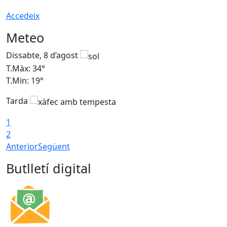
Accedeix
Meteo
Dissabte, 8 d’agost
D
T.Màx: 34°
T
T.Min: 19°
T
Tarda
T
1
2
Anterior
Següent
Butlletí digital