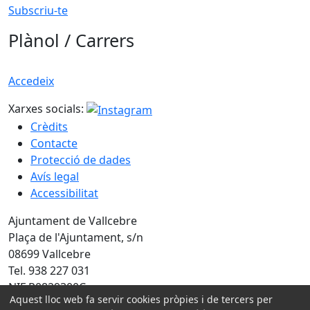
Subscriu-te
Plànol / Carrers
Accedeix
Xarxes socials:
Crèdits
Contacte
Protecció de dades
Avís legal
Accessibilitat
Ajuntament de Vallcebre
Plaça de l'Ajuntament, s/n
08699 Vallcebre
Tel. 938 227 031
NIF P0829300C
Aquest lloc web fa servir cookies pròpies i de tercers per