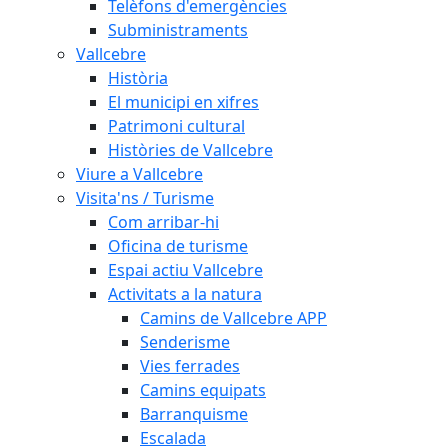
Telèfons d'emergències
Subministraments
Vallcebre
Història
El municipi en xifres
Patrimoni cultural
Històries de Vallcebre
Viure a Vallcebre
Visita'ns / Turisme
Com arribar-hi
Oficina de turisme
Espai actiu Vallcebre
Activitats a la natura
Camins de Vallcebre APP
Senderisme
Vies ferrades
Camins equipats
Barranquisme
Escalada