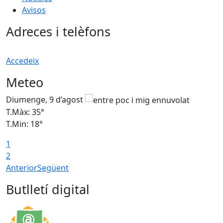
Avisos
Adreces i telèfons
Accedeix
Meteo
Diumenge, 9 d’agost
D
T.Màx: 35°
T
T.Min: 18°
T
1
T
2
Anterior
Següent
Butlletí digital