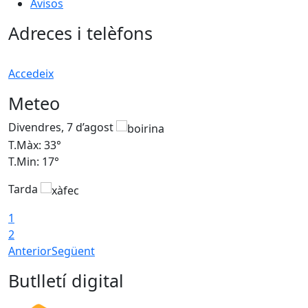
Avisos
Adreces i telèfons
Accedeix
Meteo
Divendres, 7 d’agost
D
T.Màx: 33°
T
T.Min: 17°
T
Tarda
T
1
2
Anterior
Següent
Butlletí digital