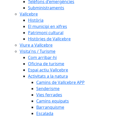
Telèfons d'emergències
Subministraments
Vallcebre
Història
El municipi en xifres
Patrimoni cultural
Històries de Vallcebre
Viure a Vallcebre
Visita'ns / Turisme
Com arribar-hi
Oficina de turisme
Espai actiu Vallcebre
Activitats a la natura
Camins de Vallcebre APP
Senderisme
Vies ferrades
Camins equipats
Barranquisme
Escalada