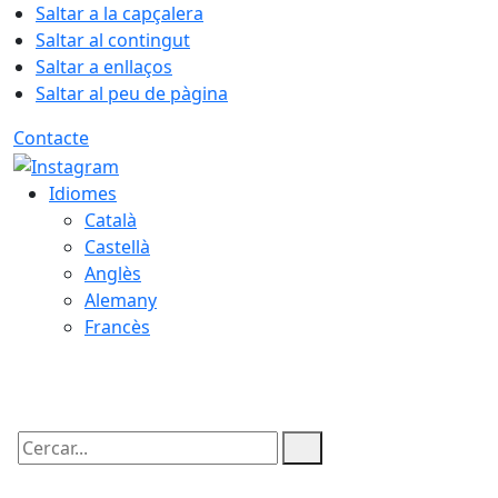
Saltar a la capçalera
Saltar al contingut
Saltar a enllaços
Saltar al peu de pàgina
Contacte
Idiomes
Català
Castellà
Anglès
Alemany
Francès
08.08.2026 | 16:14
Cercar: