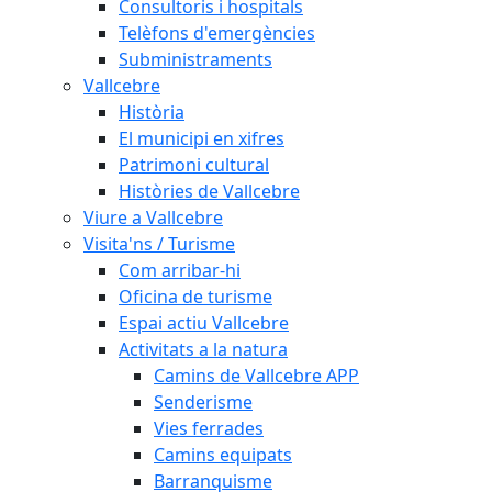
Consultoris i hospitals
Telèfons d'emergències
Subministraments
Vallcebre
Història
El municipi en xifres
Patrimoni cultural
Històries de Vallcebre
Viure a Vallcebre
Visita'ns / Turisme
Com arribar-hi
Oficina de turisme
Espai actiu Vallcebre
Activitats a la natura
Camins de Vallcebre APP
Senderisme
Vies ferrades
Camins equipats
Barranquisme