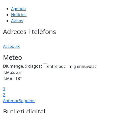
Agenda
Notícies
Avisos
Adreces i telèfons
Accedeix
Meteo
Diumenge, 9 d’agost
D
T.Màx: 35°
T
T.Min: 18°
T
1
T
2
Anterior
Següent
Butlletí digital