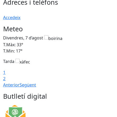
Adreces i telèfons
Accedeix
Meteo
Divendres, 7 d’agost
D
T.Màx: 33°
T
T.Min: 17°
T
Tarda
T
1
2
Anterior
Següent
Butlletí digital