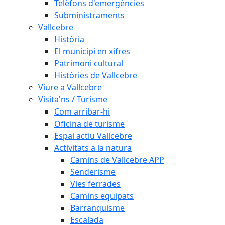
Telèfons d'emergències
Subministraments
Vallcebre
Història
El municipi en xifres
Patrimoni cultural
Històries de Vallcebre
Viure a Vallcebre
Visita'ns / Turisme
Com arribar-hi
Oficina de turisme
Espai actiu Vallcebre
Activitats a la natura
Camins de Vallcebre APP
Senderisme
Vies ferrades
Camins equipats
Barranquisme
Escalada