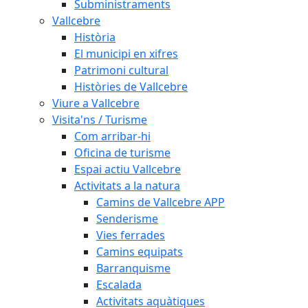
Subministraments
Vallcebre
Història
El municipi en xifres
Patrimoni cultural
Històries de Vallcebre
Viure a Vallcebre
Visita'ns / Turisme
Com arribar-hi
Oficina de turisme
Espai actiu Vallcebre
Activitats a la natura
Camins de Vallcebre APP
Senderisme
Vies ferrades
Camins equipats
Barranquisme
Escalada
Activitats aquàtiques