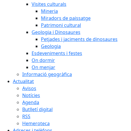
Visites culturals
Mineria
Miradors de paissatge
Patrimoni cultural
Geologia i Dinosaures
Petjades i jaciments de dinosaures
Geologia
Esdeveniments i festes
On dormir
On menjar
Informació geogràfica
Actualitat
Avisos
Notícies
Agenda
Butlletí digital
RSS
Hemeroteca
Adreces i telèfons