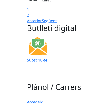
1
2
Anterior
Següent
Butlletí digital
Subscriu-te
Plànol / Carrers
Accedeix