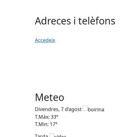
Adreces i telèfons
Accedeix
Meteo
Divendres, 7 d’agost
T.Màx: 33°
T.Min: 17°
Tarda