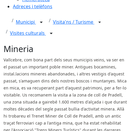
Adreces i telèfons
Municipi
Visita'ns / Turisme
Visites culturals
Mineria
Vallcebre, com bona part dels seus municipis veins, va ser en
el passat un important poble miner. Antigues bocamines,
instal.lacions mineres abandonades, i altres vestigis d'aquest
passat, s'amaguen dins dels nostres boscos i muntanyes. Mica
en mica, es va recuperant part d'aquest patrimoni, per a fer-lo
visitable. Us recomanem la visita a la zona de coll de Pradell,
una zona situada a gairebé 1.600 metres d'alçada i que durant
moltes dècades del segle passat bullia d'activitat minera. Allà
hi trobareu el Trenet Miner de Coll de Pradell, amb un antic
traçat ferroviari cap a l'antiga mina, que ha estat rehabilitat
per l'Associació "Trens Miners Turístics" durant les darreres