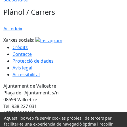
Plànol / Carrers
Accedeix
Xarxes socials:
Crèdits
Contacte
Protecció de dades
Avís legal
Accessibilitat
Ajuntament de Vallcebre
Plaça de l'Ajuntament, s/n
08699 Vallcebre
Tel. 938 227 031
NIF P0829300C
Aquest lloc web fa servir cookies pròpies i de tercers per
facilitar-te una experiència de navegació òptima i recollir
Amb la col·laboració de: