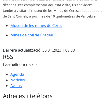
dècades. Per complementar aquesta visita, us convidem
també a visitar el museu de les Mines de Cercs, situat al poble
de Sant Corneli, a poc més de 10 quilòmetres de Vallcebre.
Museu de les mines de Cercs
Museu de les mines de Cercs
Mines de coll de Pradell
Mines de coll de Pradell
Facebook
X
Darrera actualització: 30.01.2023 | 09:38
RSS
L'actualitat a un clic
Agenda
Notícies
Avisos
Adreces i telèfons