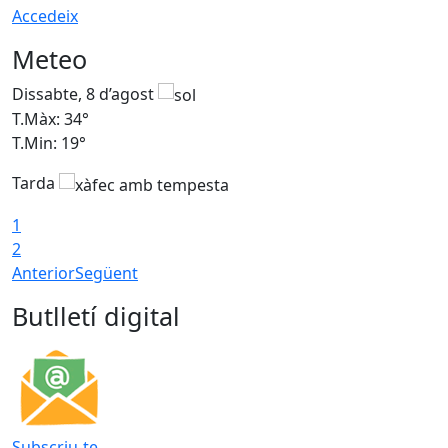
Accedeix
Meteo
Dissabte, 8 d’agost
D
T.Màx: 34°
T
T.Min: 19°
T
Tarda
T
1
2
Anterior
Següent
Butlletí digital
Subscriu-te