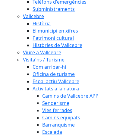
Telèfons d'emergències
Subministraments
Vallcebre
Història
El municipi en xifres
Patrimoni cultural
Històries de Vallcebre
Viure a Vallcebre
Visita'ns / Turisme
Com arribar-hi
Oficina de turisme
Espai actiu Vallcebre
Activitats a la natura
Camins de Vallcebre APP
Senderisme
Vies ferrades
Camins equipats
Barranquisme
Escalada